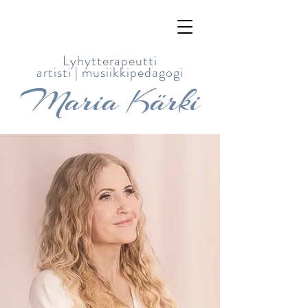
Lyhytterapeutti
artisti |
musiikkipedagogi
Maria Kärki