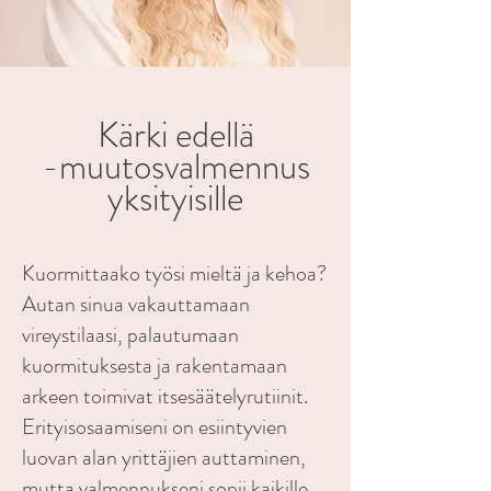
Kärki edellä
-muutosvalmennus
yksityisille
Kuormittaako työsi mieltä ja kehoa?
Autan sinua vakauttamaan
vireystilaasi, palautumaan
kuormituksesta ja rakentamaan
arkeen toimivat itsesäätelyrutiinit.
Erityisosaamiseni on esiintyvien
luovan alan yrittäjien auttaminen,
mutta valmennukseni sopii kaikille,