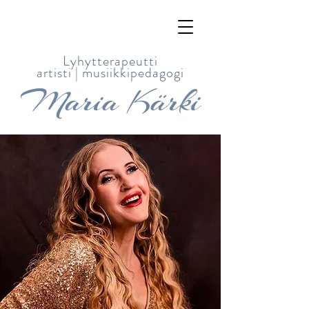
Lyhytterapeutti
artisti |
musiikkipedagogi
Maria Kärki