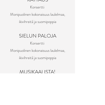
Konsertti
Monipuolinen kokonaisuus laulelmaa,
ikivihreitä ja suomipoppia
SIELUN PALOJA
Konsertti
Monipuolinen kokonaisuus laulelmaa,
ikivihreitä ja suomipoppia
MUSIKAALISTA!
Konsertti
Suuria tunteita ja draamaa musikaali-
ja elokuvasävelin