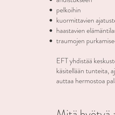
pelkoihin
kuormittavien ajatust
haastavien elämäntila
traumojen purkamis
EFT yhdistää keskust
käsitellään tunteita,
auttaa hermostoa pala
Mitä hyötyä 