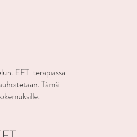
elun. EFT-terapiassa
 rauhoitetaan. Tämä
 kokemuksille.
 EFT-