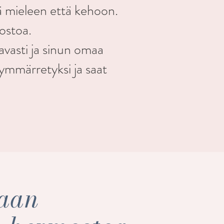
ä mieleen että kehoon.
ostoa.
vasti ja sinun omaa
, ymmärretyksi ja saat
aan