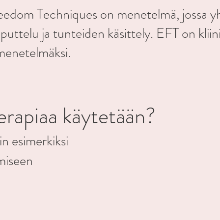
reedom Techniques on menetelmä, jossa y
uttelu ja tunteiden käsittely. EFT on kliin
menetelmäksi.
rapiaa käytetään? ​
in esimerkiksi
miseen