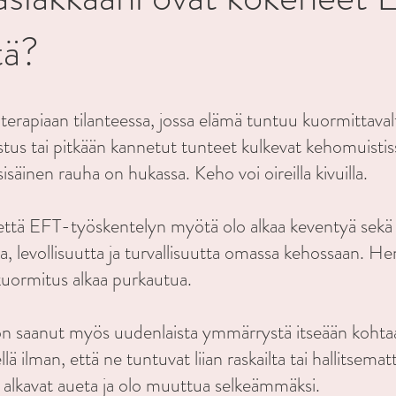
tä?
erapiaan tilanteessa, jossa elämä tuntuu kuormittavalt
stus tai pitkään kannetut tunteet kulkevat kehomuistissa
isäinen rauha on hukassa. Keho voi oireilla kivuilla.
 että EFT-työskentelyn myötä olo alkaa keventyä sekä
, levollisuutta ja turvallisuutta omassa kehossaan. H
n kuormitus alkaa purkautua.
on saanut myös uudenlaista ymmärrystä itseään kohta
lä ilman, että ne tuntuvat liian raskailta tai hallitsem
 alkavat aueta ja olo muuttua selkeämmäksi.