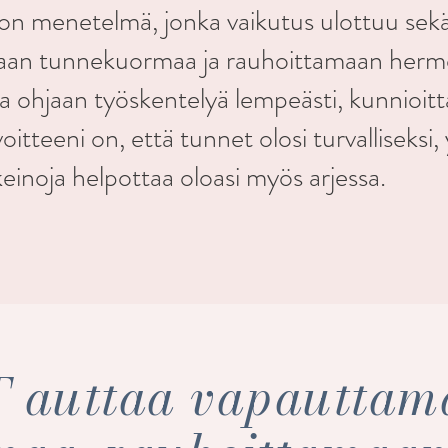
on menetelmä, jonka vaikutus ulottuu sek
aan tunnekuormaa ja rauhoittamaan herm
ohjaan työskentelyä lempeästi, kunnioitta
oitteeni on, että tunnet olosi turvalliseksi
keinoja helpottaa oloasi myös arjessa.
 auttaa vapauttam