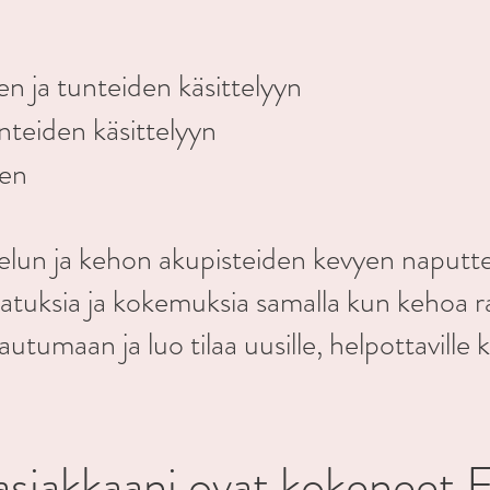
en ja tunteiden käsittelyyn
nteiden käsittelyyn
een
elun ja kehon akupisteiden kevyen naputt
 ajatuksia ja kokemuksia samalla kun kehoa
utumaan ja luo tilaa uusille, helpottaville
asiakkaani ovat kokeneet