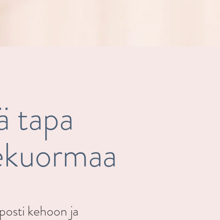
ä tapa
nekuormaa
lposti kehoon ja