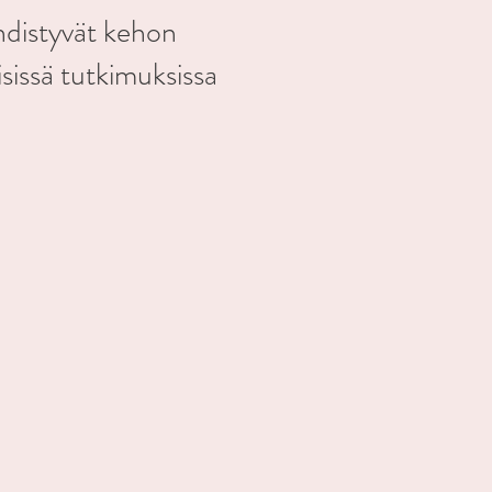
hdistyvät kehon
isissä tutkimuksissa