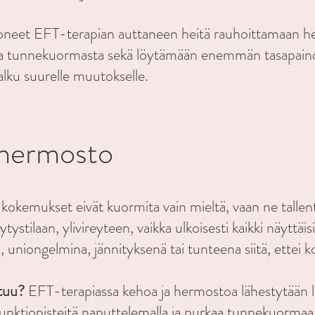
toneet EFT-terapian auttaneen heitä rauhoittamaan
a tunnekuormasta sekä löytämään enemmän tasapainoa
alku suurelle muutokselle.
 hermosto
at kokemukset eivät kuormita vain mieltä, vaan ne talle
tystilaan, ylivireyteen, vaikka ulkoisesti kaikki näyttä
 uniongelmina, jännityksenä tai tunteena siitä, ettei k
htuu?
EFT-terapiassa kehoa ja hermostoa lähestytään lem
nktiopisteitä naputtelemalla ja purkaa tunnekuormaa