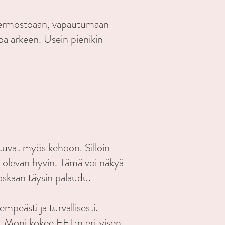
 hermostoaan, vapautumaan
 arkeen. Usein pienikin
ntuvat myös kehoon. Silloin
isi olevan hyvin. Tämä voi näkyä
oskaan täysin palaudu.
peästi ja turvallisesti.
. Moni kokee EFT:n erityisen