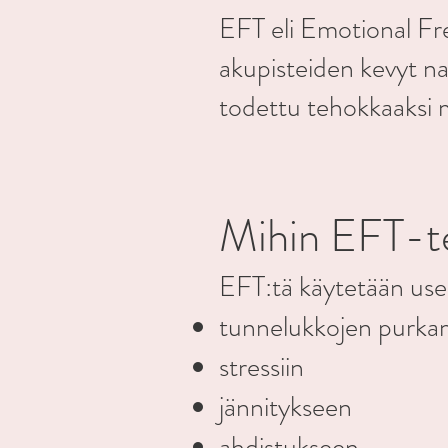
EFT eli Emotional F
akupisteiden kevyt nap
todettu tehokkaaksi 
Mihin EFT-te
EFT:tä käytetään use
tunnelukkojen purka
stressiin
jännitykseen
ahdistukseen