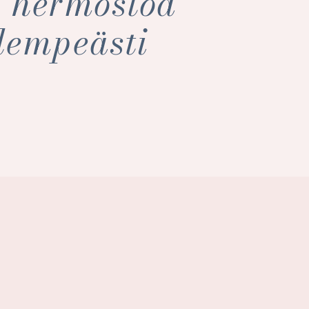
 hermostoa
 lempeästi
i