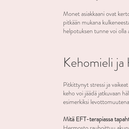
Monet asiakkaani ovat ker
pitkään mukana kulkeneest
helpotuksen tunne voi olla 
Kehomieli ja
Pitkittynyt stressi ja vaike
keho voi jäädä jatkuvaan häly
esimerkiksi levottomuutena,
Mitä EFT-terapiassa tapa
Hermosto rauhoittuu akupu