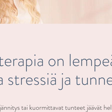
erapia on
lempe
a stressiä ja tun
 jännitys tai kuormittavat tunteet jäävät he