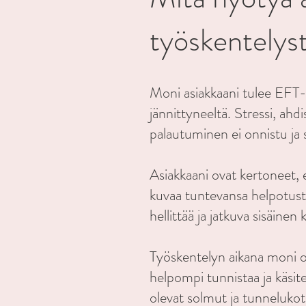
työskentelys
Moni asiakkaani tulee EFT-t
jännittyneeltä. Stressi, ahdi
palautuminen ei onnistu ja s
Asiakkaani ovat kertoneet,
kuvaa tuntevansa helpotusta
hellittää ja jatkuva sisäine
Työskentelyn aikana moni 
helpompi tunnistaa ja käsitel
olevat solmut ja tunnelukot