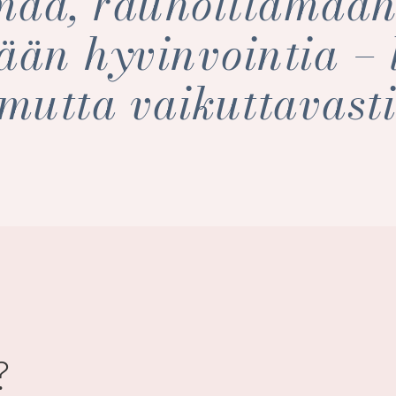
maa, rauhoittamaan
ään hyvinvointia –
mutta vaikuttavast
?