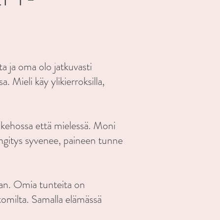
a ja oma olo jatkuvasti
. Mieli käy ylikierroksilla,
 kehossa että mielessä. Moni
engitys syvenee, paineen tunne
an. Omia tunteita on
attomilta. Samalla elämässä